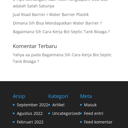
adalah Salah Satunya
Jual Road Barrier / Water Barrier Plastik
Dimana Sih Bisa Mendapatkan Water Barrier ?
Bagaimana Sih Cara Kerja Bio Septic Tank Bioaga ?
Komentar Terbaru
Yahya aa
pada
Bagaimana Sih Cara Kerja Bio Septic
Tank Bioaga ?
Arsip
Kategori
Meta
September 2022
Artikel
Masuk
Agustus 2022
Uncategorized
Feed entri
Februari 2022
Feed komentar