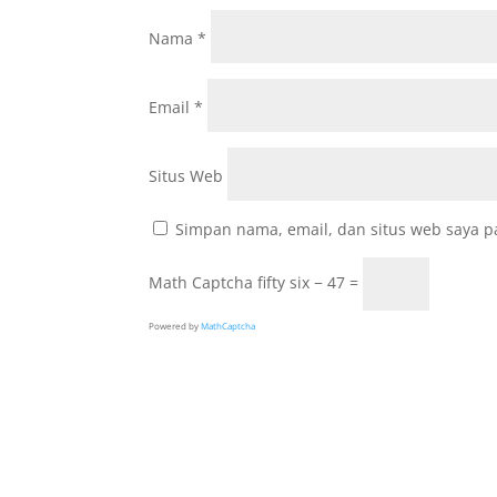
Nama
*
Email
*
Situs Web
Simpan nama, email, dan situs web saya p
Math Captcha
fifty six − 47 =
Powered by
MathCaptcha