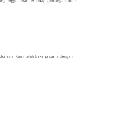
ang tinggi, tahan terhadap goncangan, tidak
ndonesia. Kami telah bekerja sama dengan