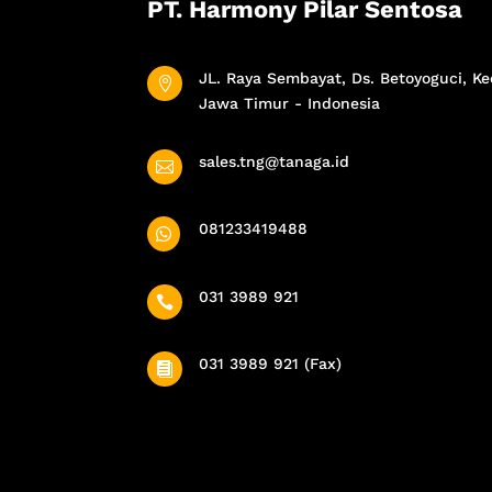
PT. Harmony Pilar Sentosa
JL. Raya Sembayat, Ds. Betoyoguci, Ke

Jawa Timur - Indonesia
sales.tng@tanaga.id

081233419488

031 3989 921

031 3989 921 (Fax)
