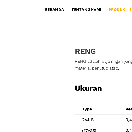
BERANDA
TENTANG KAMI
PRODUK
RENG
RENG adalah baja ringan yan
material penutup atap.
Ukuran
Type
Ke
2×4 B
0,
0,
(17×35)